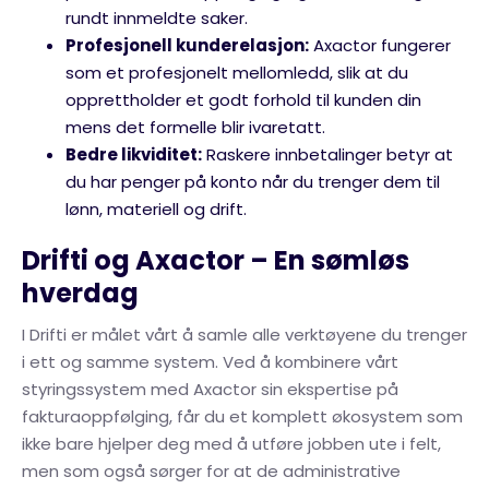
rundt innmeldte saker.
Profesjonell kunderelasjon:
Axactor fungerer
som et profesjonelt mellomledd, slik at du
opprettholder et godt forhold til kunden din
mens det formelle blir ivaretatt.
Bedre likviditet:
Raskere innbetalinger betyr at
du har penger på konto når du trenger dem til
lønn, materiell og drift.
Drifti og Axactor – En sømløs
hverdag
I Drifti er målet vårt å samle alle verktøyene du trenger
i ett og samme system. Ved å kombinere vårt
styringssystem med Axactor sin ekspertise på
fakturaoppfølging, får du et komplett økosystem som
ikke bare hjelper deg med å utføre jobben ute i felt,
men som også sørger for at de administrative