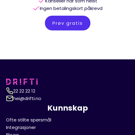
Kanseller når som helst
Ingen betalingskort påkrevd
Prøv gratis
22 22 22 12
hei@drifti.no
Kunnskap
Ofte stilte spørsmål
Integrasjoner
Blogg