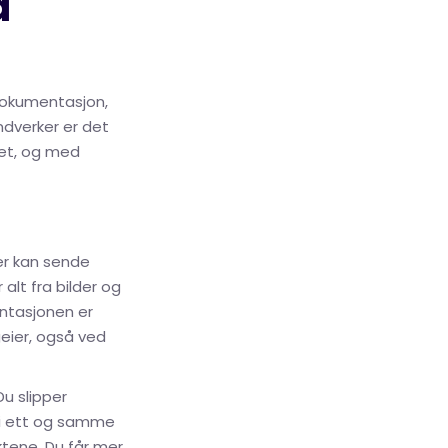
d
!
dokumentasjon,
ndverker er det
itet, og med
er kan sende
alt fra bilder og
entasjonen er
igeier, også ved
u slipper
r i ett og samme
ktene. Du får mer