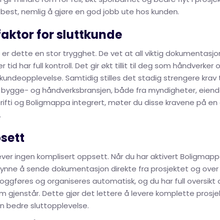
ker best, nemlig å gjøre en god jobb ute hos kunden.
aktor for sluttkunde
er dette en stor trygghet. De vet at all viktig dokumentasjon
r tid har full kontroll. Det gir økt tillit til deg som håndverker o
kundeopplevelse. Samtidig stilles det stadig strengere krav t
 bygge- og håndverksbransjen, både fra myndigheter, eie
Drifti og Boligmappa integrert, møter du disse kravene på en
.
sett
ver ingen komplisert oppsett. Når du har aktivert Boligmappa 
nne å sende dokumentasjon direkte fra prosjektet og over 
loggføres og organiseres automatisk, og du har full oversikt
m gjenstår. Dette gjør det lettere å levere komplette prosje
 bedre sluttopplevelse.