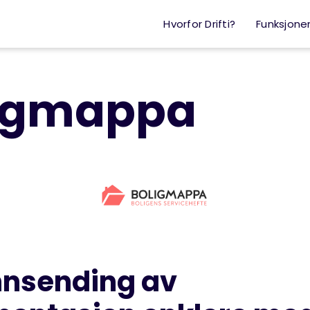
Hvorfor Drifti?
Funksjone
igmappa
innsending av