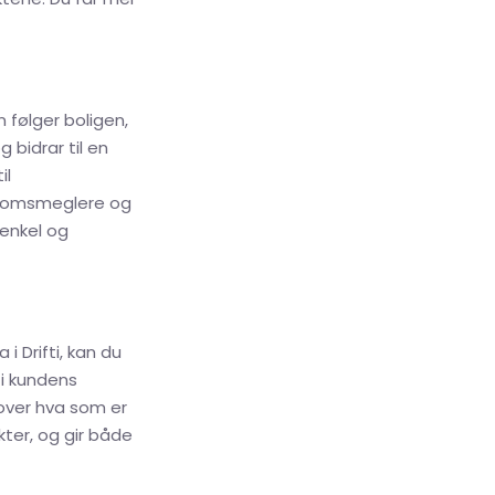
 følger boligen,
g bidrar til en
il
ndomsmeglere og
 enkel og
i Drifti, kan du
i kundens
 over hva som er
kter, og gir både