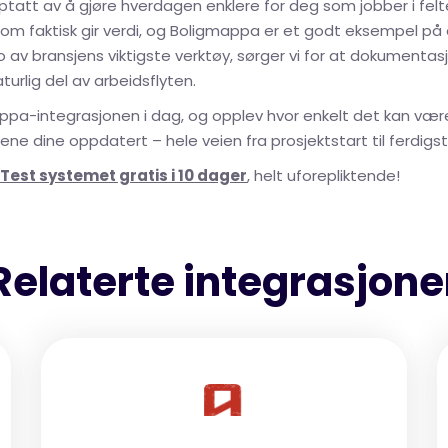
opptatt av å gjøre hverdagen enklere for deg som jobber i fel
 som faktisk gir verdi, og Boligmappa er et godt eksempel på
av bransjens viktigste verktøy, sørger vi for at dokumentasj
turlig del av arbeidsflyten.
appa-integrasjonen i dag, og opplev hvor enkelt det kan væ
ne dine oppdatert – hele veien fra prosjektstart til ferdigstil
Test systemet gratis i 10 dager
, helt uforepliktende!
Relaterte integrasjone