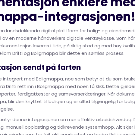
entasjon enklere me
mappa-integrasjonen
en landsdekkende digital plattform for bolig- og eiendoms
el av en moderne håndverkers digitale verktøykasse. Som hå
 dokumentasjon leveres i tide, på riktig sted og med høy kval
llom Drifti og Boligmappa blir dette en sømløs prosess.
sjon sendt på farten
ekte integrert med Boligmappa, noe som betyr at du som bruk
 Drifti rett inn i Boligmappa med noen få klikk. Dette gjelder 
 rapporter, ferdigattester og samsvarserklæringer. Når dokum
a, blir den knyttet til boligen og er alltid tilgjengelig for bol
agelse.
betyr denne integrasjonen en mer effektiv arbeidshverdag. D
ng, manuell opplasting og tidkrevende systemhopp. Alt skje
ir mindre rom for feil, økt sporbarhet og bedre flyt i prosje