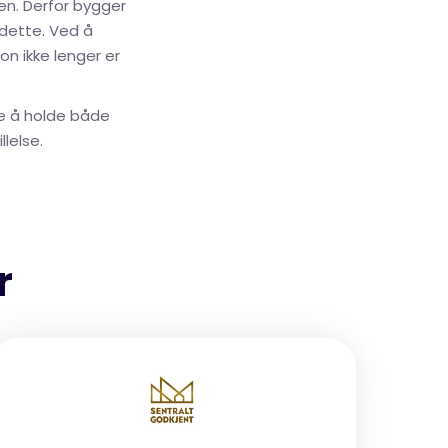
ten. Derfor bygger
 dette. Ved å
on ikke lenger er
re å holde både
lelse.
r