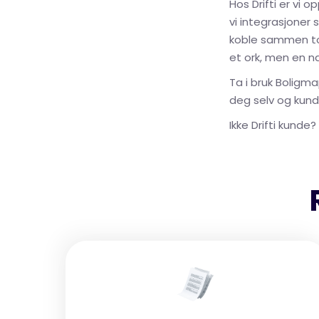
Hos Drifti er vi 
vi integrasjoner
koble sammen to 
et ork, men en na
Ta i bruk Boligm
deg selv og kunde
Ikke Drifti kunde?