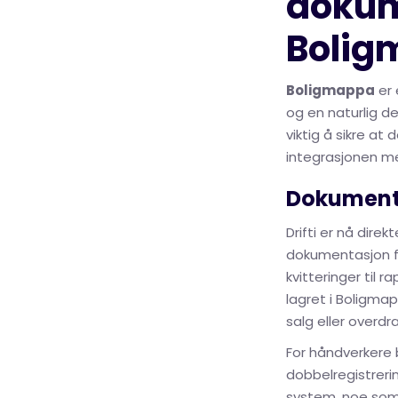
dokum
Bolig
Boligmappa
er 
og en naturlig d
viktig å sikre at
integrasjonen me
Dokumenta
Drifti er nå dir
dokumentasjon fra
kvitteringer til
lagret i Boligmapp
salg eller overdr
For håndverkere 
dobbelregistreri
system, noe som g