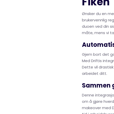
Fiken
Ønsker du en mer
brukervennlig re
duoen ved din si
måte, mens vi ta
Automatis
Gjem bort det ga
Med Driftis integ
Dette vil drasti
arbeidet ditt.
Sammen gj
Denne integrasjo
om å gjøre hver
makeover med Drif