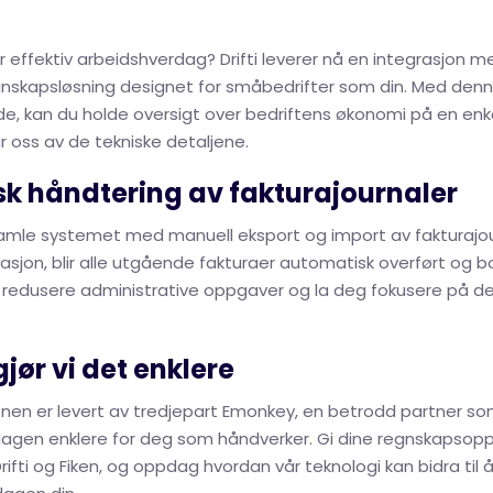
 effektiv arbeidshverdag? Drifti leverer nå en integrasjon me
gnskapsløsning designet for småbedrifter som din. Med den
de, kan du holde oversigt over bedriftens økonomi på en enkel
r oss av de tekniske detaljene.
k håndtering av fakturajournaler
mle systemet med manuell eksport og import av fakturajourna
rasjon, blir alle utgående fakturaer automatisk overført og bo
sk redusere administrative oppgaver og la deg fokusere på de
ør vi det enklere
nen er levert av tredjepart Emonkey, en betrodd partner som
dagen enklere for deg som håndverker. Gi dine regnskapsop
ti og Fiken, og oppdag hvordan vår teknologi kan bidra til å f