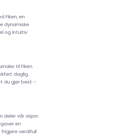
d Fiken, en
ne dynamiske
 og intuitiv
ler til Fiken.
kført daglig.
t du gjør best –
 deler vår visjon
pgaver en
rigjøre verdifull