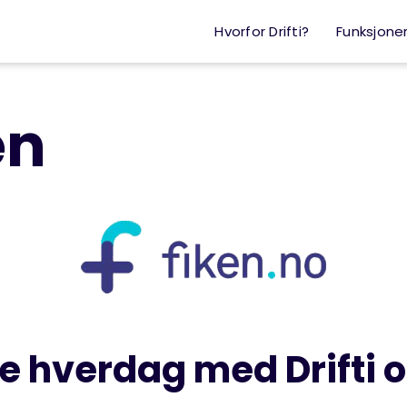
Hvorfor Drifti?
Funksjone
en
e hverdag med Drifti 