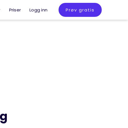
r
Priser
Logg inn
Prøv gratis
og