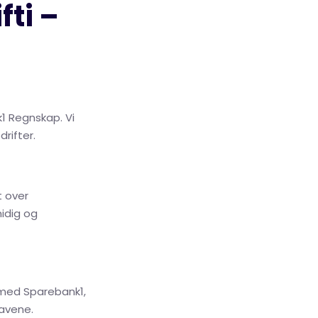
ti –
1 Regnskap. Vi
rifter.
t over
midig og
d med Sparebank1,
gavene.