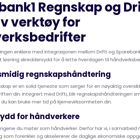
bank1 Regnskap og Drif
iv verktøy for
erksbedrifter
ingen enklere med integrasjonen mellom Drifti og Sparebank
t løsning skreddersydd for å lette hverdagen til håndverksbed
 smidig regnskapshåndtering
kap er en solid tjeneste som sørger for en nøyaktig oversik
ften din. Integrert med Drifti, blir regnskapshåndteringen s
at du kan bruke mer tid på kjernevirksomheten din.
ydd for håndverkere
dringene du møter som håndverker. Derfor har vi, i samarbei
ing som forenkler og akselererer de daglige økonomiske opp