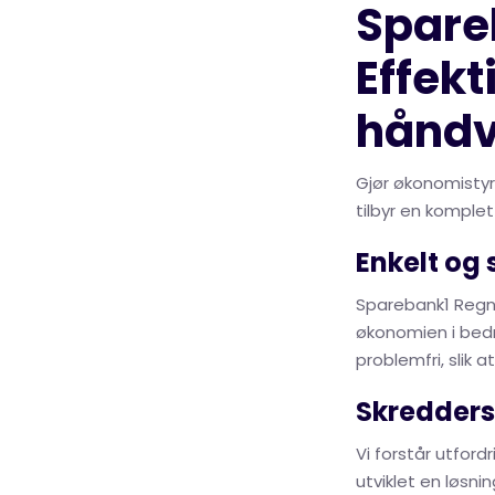
Spare
Effekt
håndv
Gjør økonomistyr
tilbyr en komplet
Enkelt og
Sparebank1 Regns
økonomien i bedri
problemfri, slik 
Skredders
Vi forstår utfor
utviklet en løsn