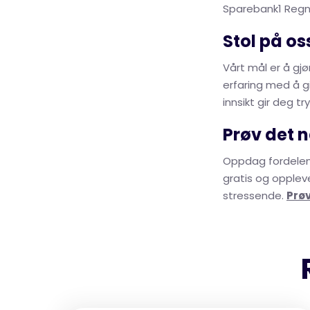
Sparebank1 Regnsk
Stol på os
Vårt mål er å gj
erfaring med å gi
innsikt gir deg t
Prøv det n
Oppdag fordelene 
gratis og opplev
stressende.
Prøv