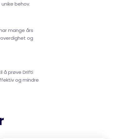
s unike behov.
1 har mange års
troverdighet og
 å prøve Drifti
ffektiv og mindre
r