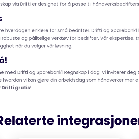
ap via Drifti er designet for å passe til håndverksbedrifter
s
øre hverdagen enklere for små bedrifter. Drifti og Sparebank
 robuste og pålitelige verktøy for bedrifter. Vår ekspertise, 
rygghet når du velger vår løsning.
å!
med Drifti og Sparebank1 Regnskap i dag. Vi inviterer deg til
e hvordan vi kan gjøre din arbeidsdag som håndverker mer e
 Drifti gratis!
Relaterte integrasjone