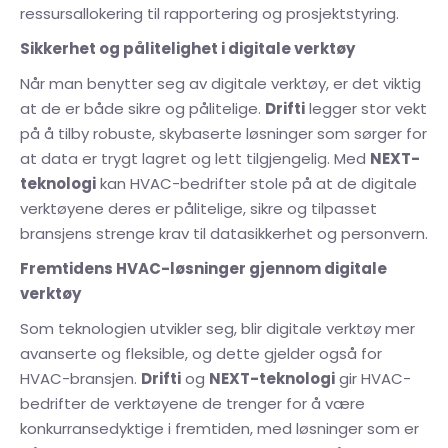
ressursallokering til rapportering og prosjektstyring.
Sikkerhet og pålitelighet i digitale verktøy
Når man benytter seg av digitale verktøy, er det viktig
at de er både sikre og pålitelige.
Drifti
legger stor vekt
på å tilby robuste, skybaserte løsninger som sørger for
at data er trygt lagret og lett tilgjengelig. Med
NEXT-
teknologi
kan HVAC-bedrifter stole på at de digitale
verktøyene deres er pålitelige, sikre og tilpasset
bransjens strenge krav til datasikkerhet og personvern.
Fremtidens HVAC-løsninger gjennom digitale
verktøy
Som teknologien utvikler seg, blir digitale verktøy mer
avanserte og fleksible, og dette gjelder også for
HVAC-bransjen.
Drifti
og
NEXT-teknologi
gir HVAC-
bedrifter de verktøyene de trenger for å være
konkurransedyktige i fremtiden, med løsninger som er