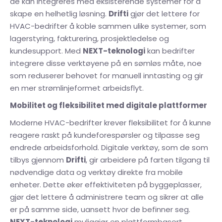
de kan integreres med eksisterende systemer for å
skape en helhetlig løsning.
Drifti
gjør det lettere for
HVAC-bedrifter å koble sammen ulike systemer, som
lagerstyring, fakturering, prosjektledelse og
kundesupport. Med
NEXT-teknologi
kan bedrifter
integrere disse verktøyene på en sømløs måte, noe
som reduserer behovet for manuell inntasting og gir
en mer strømlinjeformet arbeidsflyt.
Mobilitet og fleksibilitet med digitale plattformer
Moderne HVAC-bedrifter krever fleksibilitet for å kunne
reagere raskt på kundeforespørsler og tilpasse seg
endrede arbeidsforhold. Digitale verktøy, som de som
tilbys gjennom
Drifti
, gir arbeidere på farten tilgang til
nødvendige data og verktøy direkte fra mobile
enheter. Dette øker effektiviteten på byggeplasser,
gjør det lettere å administrere team og sikrer at alle
er på samme side, uansett hvor de befinner seg.
NEXT-teknologi
muliggjør en plattformbasert