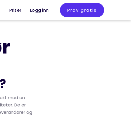
r
Priser
Logg inn
Prøv gratis
r
?
trakt med en
teter. De er
leverandører og