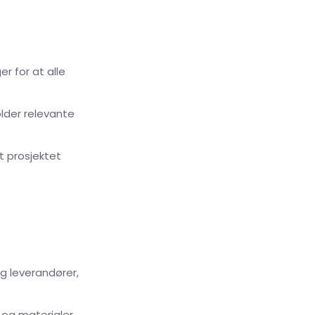
r for at alle
older relevante
t prosjektet
g leverandører,
 og materialer,