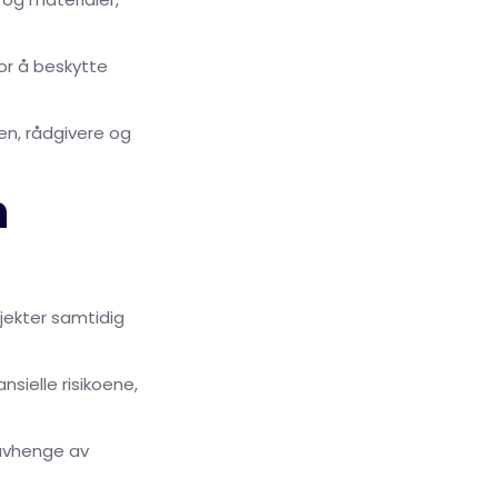
or å beskytte
n, rådgivere og
m
jekter samtidig
sielle risikoene,
 avhenge av