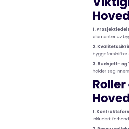
Vikti
Hoved
1. Prosjektledel
elementer av byg
2. Kvalitetssikri
byggeforskrifter 
3. Budsjett- og 
holder seg innen
Roller
Hoved
1. Kontraktsforv
inkludert forhand
2. Ressursallok