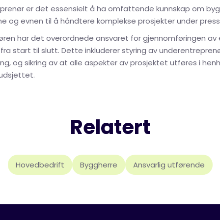
renør er det essensielt å ha omfattende kunnskap om byg
ne og evnen til å håndtere komplekse prosjekter under press
ren har det overordnede ansvaret for gjennomføringen av e
fra start til slutt. Dette inkluderer styring av underentreprenø
g, og sikring av at alle aspekter av prosjektet utføres i henh
udsjettet.
Relatert
Hovedbedrift
Byggherre
Ansvarlig utførende