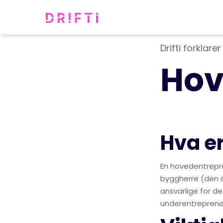
Drifti forklarer
Hov
Hva e
En hovedentrepre
byggherre (den s
ansvarlige for d
underentreprenø