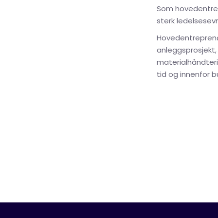
Som hovedentrep
sterk ledelsesev
Hovedentreprenø
anleggsprosjekt, 
materialhåndterin
tid og innenfor b