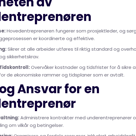
gheten av
entreprenøren
se:
Hovedentreprenøren fungerer som prosjektleder, og sørge
geprosessen er koordinerte og effektive.
ng:
Sikrer at alle arbeider utføres til riktig standard og overh
og sikkerhetskrav.
Tidskontroll:
Overvåker kostnader og tidsfrister for å sikre a
for de økonomiske rammer og tidsplaner som er avtalt.
 og Ansvar for en
entreprenør
altning:
Administrere kontrakter med underentreprenører o
ling om vilkår og betingelser.
ering:
Organisere og fordele ressurser, inkludert arbeidskraft