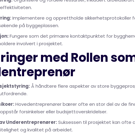
effektiviteten.
ring:
Implementere og opprettholde sikkerhetsprotokoller f
søkende på byggeplassen.
jon:
Fungere som det primære kontaktpunktet for byggherre
oldere involvert i prosjektet.
dringer med Rollen so
entreprenør
sjektstyring:
Å håndtere flere aspekter av store byggepros
utfordrende.
sikoer:
Hovedentreprenører bærer ofte en stor del av de finan
 oppstår forsinkelser eller budsjettoverskridelser.
 av Underentreprenører:
Suksessen til prosjektet kan ofte
itelighet og kvalitet på arbeidet.