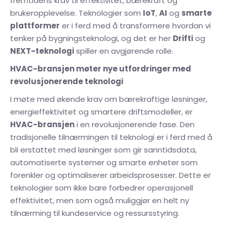
fremtidens krav til effektivitet, bærekraft og
brukeropplevelse. Teknologier som
IoT
,
AI
og
smarte
plattformer
er i ferd med å transformere hvordan vi
tenker på bygningsteknologi, og det er her
Drifti
og
NEXT-teknologi
spiller en avgjørende rolle.
HVAC-bransjen møter nye utfordringer med
revolusjonerende teknologi
I møte med økende krav om bærekraftige løsninger,
energieffektivitet og smartere driftsmodeller, er
HVAC-bransjen
i en revolusjonerende fase. Den
tradisjonelle tilnærmingen til teknologi er i ferd med å
bli erstattet med løsninger som gir sanntidsdata,
automatiserte systemer og smarte enheter som
forenkler og optimaliserer arbeidsprosesser. Dette er
teknologier som ikke bare forbedrer operasjonell
effektivitet, men som også muliggjør en helt ny
tilnærming til kundeservice og ressursstyring.