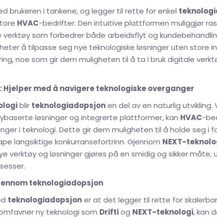
d brukeren i tankene, og legger til rette for enkel
teknolog
tore
HVAC
-bedrifter. Den intuitive plattformen muliggjør ra
e verktøy som forbedrer både arbeidsflyt og kundebehandli
heter å tilpasse seg nye teknologiske løsninger uten store in
g, noe som gir dem muligheten til å ta i bruk digitale verkt
: Hjelper med å navigere teknologiske overganger
logi
blir
teknologiadopsjon
en del av en naturlig utvikling.
baserte løsninger og integrerte plattformer, kan
HVAC
-bed
ringer i teknologi. Dette gir dem muligheten til å holde seg i 
kape langsiktige konkurransefortrinn. Gjennom
NEXT-teknolo
e verktøy og løsninger gjøres på en smidig og sikker måte, u
sesser.
jennom teknologiadopsjon
ved
teknologiadopsjon
er at det legger til rette for skalerba
 omfavner ny teknologi som
Drifti
og
NEXT-teknologi
, kan d