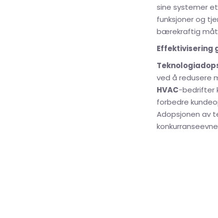
sine systemer et
funksjoner og tj
bærekraftig måt
Effektiviserin
Teknologiadop
ved å redusere m
HVAC
-bedrifter
forbedre kundeop
Adopsjonen av te
konkurranseevnen