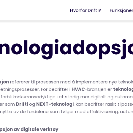
Hvorfor Drifti?
Funksjone
nologiadopsj
sjon
refererer til prosessen med å implementere nye teknolo
etningsprosesser. For bedrifter i
HVAC
-bransjen er
teknolo
 forbli konkurransedyktige i et stadig mer digitalt og automa
ger som
Drifti
og
NEXT-teknologi
, kan bedrifter raskt tilpas
 nytte av de fordelene som følger med effektivisering, auto
opsjon av digitale verktøy