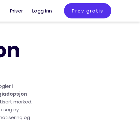
r
Priser
Logg inn
Prøv gratis
on
gier i
giadopsjon
tisert marked.
se seg ny
matisering og