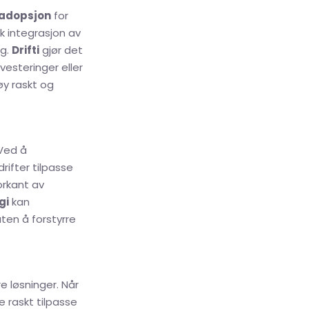
iadopsjon
for
sk integrasjon av
ng.
Drifti
gjør det
vesteringer eller
øy raskt og
 Ved å
rifter tilpasse
forkant av
gi
kan
ten å forstyrre
re løsninger. Når
e raskt tilpasse