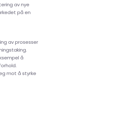
tering av nye
arkedet på en
ering av prosesser
ningstaking.
eksempel å
orhold.
teg mot å styrke