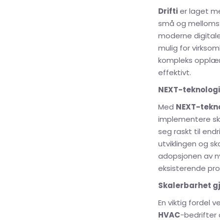
Drifti
er laget me
små og melloms
moderne digital
mulig for virksom
kompleks opplærin
effektivt.
NEXT-teknologi
Med
NEXT-tekno
implementere sky
seg raskt til end
utviklingen og s
adopsjonen av ny
eksisterende pro
Skalerbarhet g
En viktig fordel 
HVAC
-bedrifter