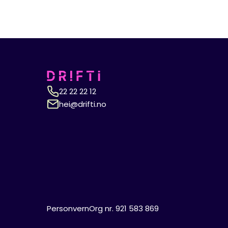
22 22 22 12
hei@drifti.no
Personvern
Org nr. 921 583 869