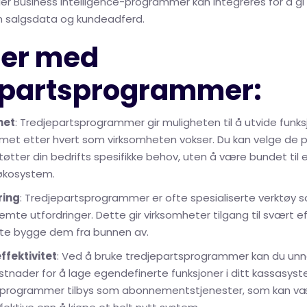
ller Business Intelligence-programmer kan integreres for å gi
m salgsdata og kundeadferd.
ler med
epartsprogrammer:
het
: Tredjepartsprogrammer gir muligheten til å utvide funksj
met etter hvert som virksomheten vokser. Du kan velge d
øtter din bedrifts spesifikke behov, uten å være bundet til 
økosystem.
ring
: Tredjepartsprogrammer er ofte spesialiserte verktøy so
emte utfordringer. Dette gir virksomheter tilgang til svært ef
te bygge dem fra bunnen av.
fektivitet
: Ved å bruke tredjepartsprogrammer kan du un
ostnader for å lage egendefinerte funksjoner i ditt kassasy
sprogrammer tilbys som abonnementstjenester, som kan v