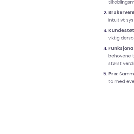
tilkoblings
Brukerven
intuitivt s
Kundestøt
viktig ders
Funksjonal
behovene ti
størst verdi
Pris
: Samme
ta med even