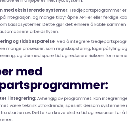
ektive enn å kjøpe et helt nytt system.
on med eksisterende systemer
: Tredjepartsprogrammer er 
å integrasjon, og mange tilbyr åpne API-er eller ferdige kobl
om kassasystemer. Dette gjør det enklere å koble sammen f
automatisere arbeidsflyten.
ering og tidsbesparelse
: Ved å integrere tredjepartspro
re mange prosesser, som regnskapsføring, lagerpåfylling o
rering, og dermed spare tid og redusere risikoen for mennesk
er med
epartsprogrammer:
et i integrering
: Avhengig av programmet, kan integrerin
met være teknisk utfordrende, spesielt dersom systemene i
ra starten av. Dette kan kreve ekstra tid og ressurser for å få
ammen.