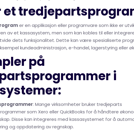
r et tredjepartsprogr
program
er en applikasjon eller programvare som ikke er utvi
n av et kassasystem, men som kan kobles til eller integre
tvide dets funksjonalitet. Dette kan være spesialiserte prog
ksempel kundeadministrasjon, e-handel, lagerstyring eller ø
pler på
epartsprogrammer i
systemer:
sprogrammer
: Mange virksomheter bruker tredjeparts
rogrammer som Xero eller QuickBooks for å håndtere økon
skap. Disse kan integreres med kassasystemet for å automa
ring og oppdatering av regnskap.