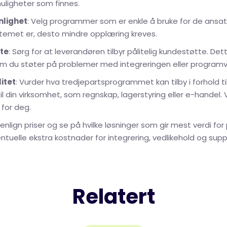
muligheter som finnes.
nlighet
: Velg programmer som er enkle å bruke for de ansat
ystemet er, desto mindre opplæring kreves.
te
: Sørg for at leverandøren tilbyr pålitelig kundestøtte. De
om du støter på problemer med integreringen eller programv
itet
: Vurder hva tredjepartsprogrammet kan tilby i forhold ti
l din virksomhet, som regnskap, lagerstyring eller e-handel. 
 for deg.
nlign priser og se på hvilke løsninger som gir mest verdi fo
tuelle ekstra kostnader for integrering, vedlikehold og supp
Relatert