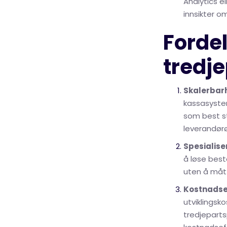
Analytics e
innsikter o
Forde
tredj
Skalerbar
kassasyste
som best st
leverandør
Spesialise
å løse best
uten å måt
Kostnadsef
utviklingsk
tredjepart