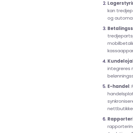
Lagerstyr
kan tredje
og automati
Betalings
tredjeparts
mobilbetali
kassaappar
Kundeloja
integreres 
belønningss
E-handel
:
handelspla
synkroniser
nettbutikke
Rapporter
rapporterin