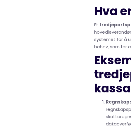
Hva e
Et
tredjeparts
hovedleverandøre
systemet for å u
behov, som for e
Eksem
tredj
kassa
Regnskap
regnskapsp
skatteregn
dataoverfø