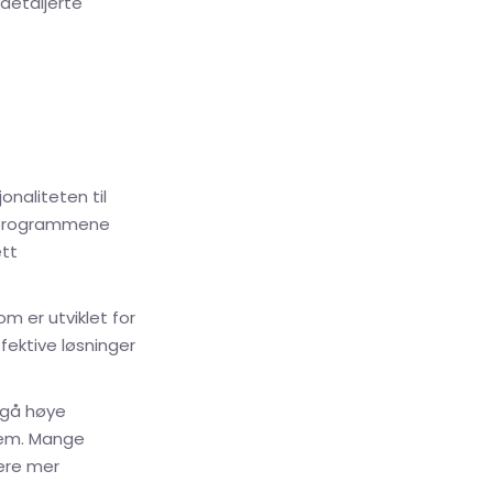
 detaljerte
onaliteten til
e programmene
ett
m er utviklet for
fektive løsninger
ngå høye
stem. Mange
ære mer