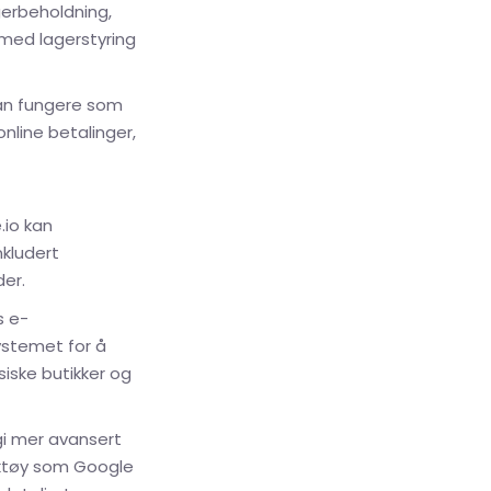
gerbeholdning,
med lagerstyring
 kan fungere som
nline betalinger,
.io kan
nkludert
der.
s e-
ystemet for å
iske butikker og
gi mer avansert
rktøy som Google