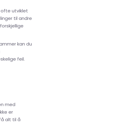
ofte utviklet
inger til andre
orskjellige
grammer kan du
g
elige feil.
gen med
kke er
 alt til å