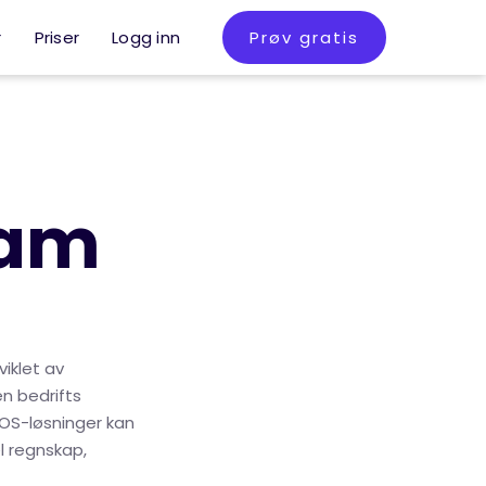
r
Priser
Logg inn
Prøv gratis
ram
viklet av
en bedrifts
OS-løsninger kan
l regnskap,