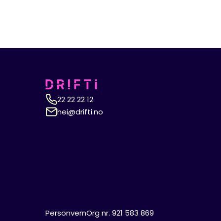
22 22 22 12
hei@drifti.no
Personvern
Org nr. 921 583 869