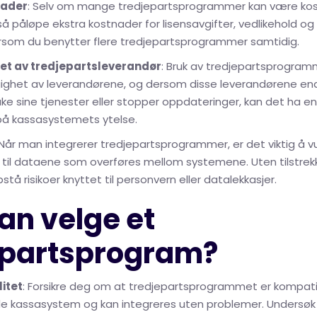
nader
: Selv om mange tredjepartsprogrammer kan være kos
å påløpe ekstra kostnader for lisensavgifter, vedlikehold og 
ersom du benytter flere tredjepartsprogrammer samtidig.
et av tredjepartsleverandør
: Bruk av tredjepartsprogram
ighet av leverandørene, og dersom disse leverandørene end
bake sine tjenester eller stopper oppdateringer, kan det ha e
 på kassasystemets ytelse.
 Når man integrerer tredjepartsprogrammer, er det viktig å v
 til dataene som overføres mellom systemene. Uten tilstrekk
tå risikoer knyttet til personvern eller datalekkasjer.
an velge et
epartsprogram?
itet
: Forsikre deg om at tredjepartsprogrammet er kompati
e kassasystem og kan integreres uten problemer. Undersøk hv