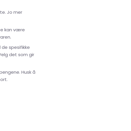
te. Jo mer
tte kan være
aren.
l de spesifikke
Velg det som gir
r pengene. Husk å
ort.