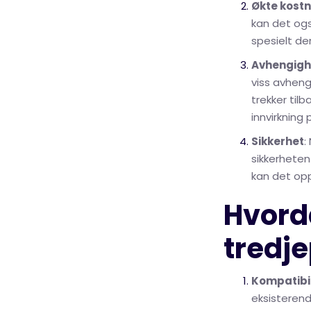
Økte kost
kan det ogs
spesielt d
Avhengigh
viss avheng
trekker til
innvirkning
Sikkerhet
:
sikkerheten
kan det opps
Hvord
tredj
Kompatibil
eksisterend