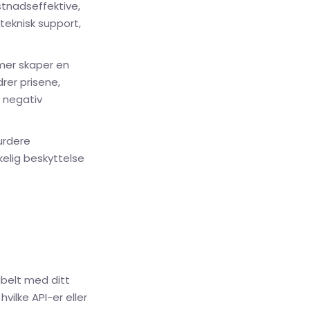
tnadseffektive,
teknisk support,
mer skaper en
rer prisene,
n negativ
urdere
elig beskyttelse
belt med ditt
ilke API-er eller