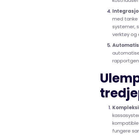
kostnadseff
Integrasj
med tanke p
systemer, s
verktøy og 
Automatis
automatise
rapportgene
Ulemp
tredj
Kompleksit
kassasyste
kompatible f
fungere s