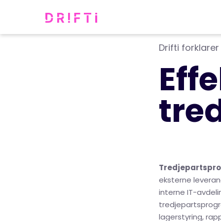
Drifti forklarer
Eff
tre
Tredjepartspr
eksterne leveran
interne IT-avdel
tredjepartsprogr
lagerstyring, ra