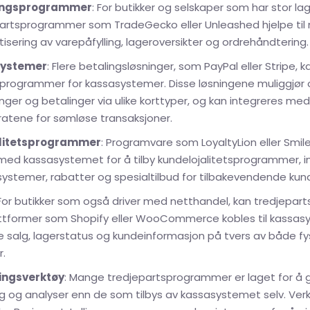
ingsprogrammer
: For butikker og selskaper som har stor la
partsprogrammer som TradeGecko eller Unleashed hjelpe til 
sering av varepåfylling, lageroversikter og ordrehåndtering.
systemer
: Flere betalingsløsninger, som PayPal eller Stripe,
programmer for kassasystemer. Disse løsningene muliggjør o
nger og betalinger via ulike korttyper, og kan integreres med
atene for sømløse transaksjoner.
litetsprogrammer
: Programvare som LoyaltyLion eller Smile
med kassasystemet for å tilby kundelojalitetsprogrammer, i
ystemer, rabatter og spesialtilbud for tilbakevendende kun
 For butikker som også driver med netthandel, kan tredjepart
ttformer som Shopify eller WooCommerce kobles til kassas
e salg, lagerstatus og kundeinformasjon på tvers av både fys
r.
ingsverktøy
: Mange tredjepartsprogrammer er laget for å 
g og analyser enn de som tilbys av kassasystemet selv. Ve