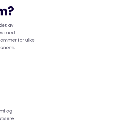
am?
klet av
res med
rammer for ulike
konomi.
omi og
tisere