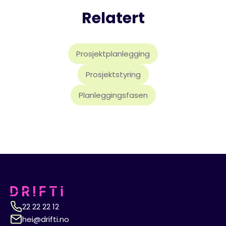
Relatert
Prosjektplanlegging
Prosjektstyring
Planleggingsfasen
22 22 22 12
hei@drifti.no