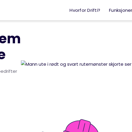
Hvorfor Drifti?
Funksjone
tem
e
edrifter