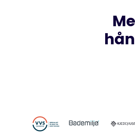
Me
hån