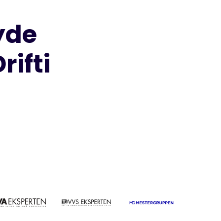
yde
ifti