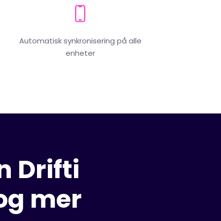
Automatisk synkronisering på alle
enheter
 Drifti
 og mer