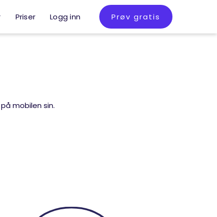
r
Priser
Logg inn
Prøv gratis