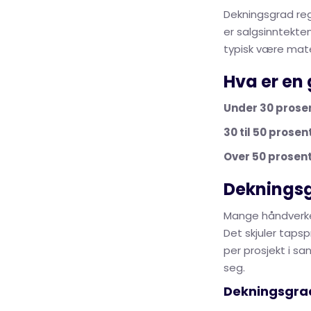
Dekningsgrad reg
er salgsinntekten
typisk være mater
Hva er en
Under 30 prose
30 til 50 prosen
Over 50 prosen
Dekningsg
Mange håndverker
Det skjuler taps
per prosjekt i sa
seg.
Dekningsgra