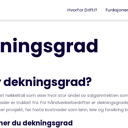
Hvorfor Drifti?
Funksjone
ningsgrad
r dekningsgrad?
t nøkkeltall som viser hvor stor andel av salgsinntekten som 
ader er trukket fra. For håndverkerbedrifter er dekningsgraden
 prosjekt, før faste kostnader som lønn, leie og forsikring bli
gner du dekningsgrad