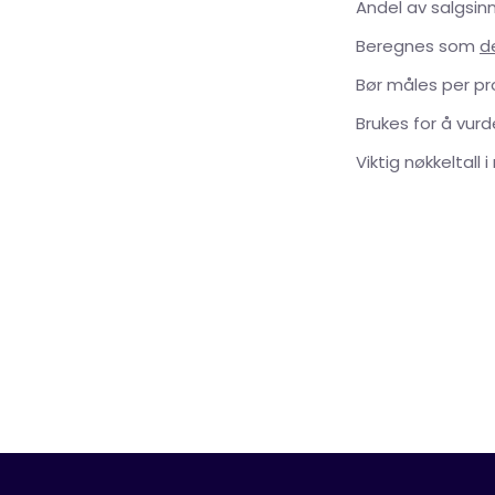
Andel av salgsin
Beregnes som
d
Bør måles per pro
Brukes for å vur
Viktig nøkkeltall