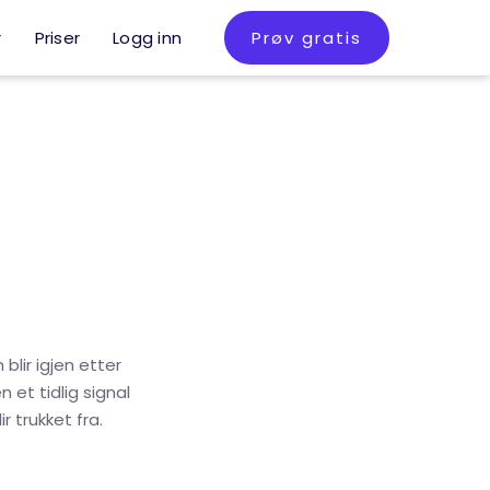
r
Priser
Logg inn
Prøv gratis
blir igjen etter
 et tidlig signal
r trukket fra.