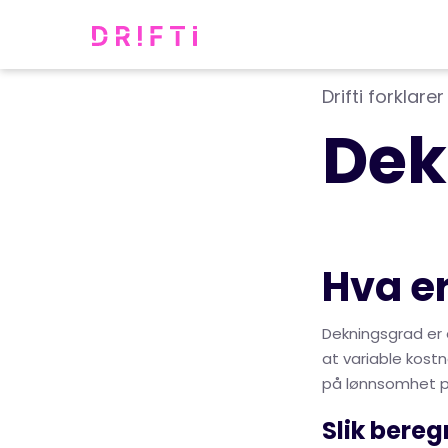
Drifti forklarer
Dek
Hva e
Dekningsgrad er e
at variable kostn
på lønnsomhet per
Slik bere