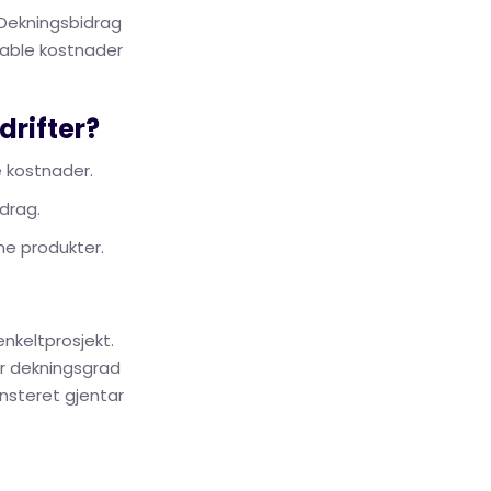
 Dekningsbidrag
riable kostnader
rifter?
e kostnader.
drag.
ne produkter.
nkeltprosjekt.
er dekningsgrad
nsteret gjentar