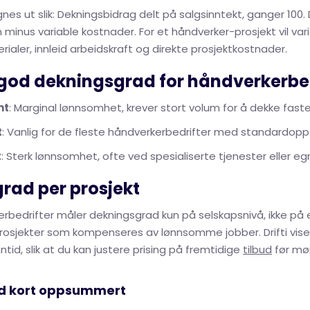
nes ut slik: Dekningsbidrag delt på salgsinntekt, ganger 100.
 minus variable kostnader. For et håndverker-prosjekt vil va
ialer, innleid arbeidskraft og direkte prosjektkostnader.
 god dekningsgrad for håndverkerbed
nt
: Marginal lønnsomhet, krever stort volum for å dekke fast
t
: Vanlig for de fleste håndverkerbedrifter med standardopp
t
: Sterk lønnsomhet, ofte ved spesialiserte tjenester eller eg
rad per prosjekt
bedrifter måler dekningsgrad kun på selskapsnivå, ikke på e
prosjekter som kompenseres av lønnsomme jobber. Drifti vis
nntid, slik at du kan justere prising på fremtidige
tilbud
før mø
d kort oppsummert